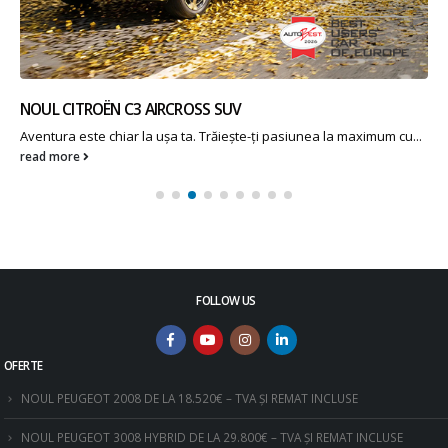
NOUL CITROËN C3 AIRCROSS SUV
Aventura este chiar la ușa ta. Trăiește-ți pasiunea la maximum cu...
read more
FOLLOW US
OFERTE
NOUL PEUGEOT 2008 DE LA 18.520€ – TVA ȘI REMAT INCLUSE
NOUL PEUGEOT 3008 HYBRID DE LA 29.800€ – TVA ȘI REMAT INCLUSE