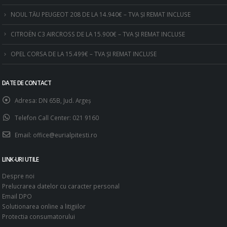
NOUL TĂU PEUGEOT 208 DE LA 14.940€ – TVA ȘI REMAT INCLUSE
CITROËN C3 AIRCROSS DE LA 15.900€ – TVA ȘI REMAT INCLUSE
OPEL CORSA DE LA 15.499€ – TVA ȘI REMAT INCLUSE
DATE DE CONTACT
Adresa:
DN 65B, Jud. Argeş
Telefon Call Center:
021 9160
Email:
office@eurialpitesti.ro
LINK-URI UTILE
Despre noi
Prelucrarea datelor cu caracter personal
Email DPO
Solutionarea online a litigiilor
Protectia consumatorului