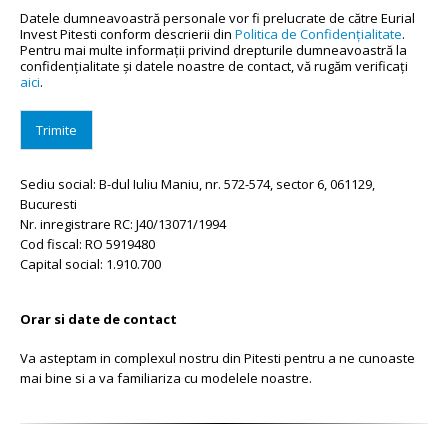
Datele dumneavoastră personale vor fi prelucrate de către Eurial
Invest Pitesti conform descrierii din
Politica de Confidenţialitate
.
Pentru mai multe informaţii privind drepturile dumneavoastră la
confidenţialitate şi datele noastre de contact, vă rugăm verificaţi
aici
.
Trimite
Sediu social: B-dul Iuliu Maniu, nr. 572-574, sector 6, 061129,
Bucuresti
Nr. inregistrare RC: J40/13071/1994
Cod fiscal: RO 5919480
Capital social: 1.910.700
Orar si date de contact
Va asteptam in complexul nostru din Pitesti pentru a ne cunoaste
mai bine si a va familiariza cu modelele noastre.