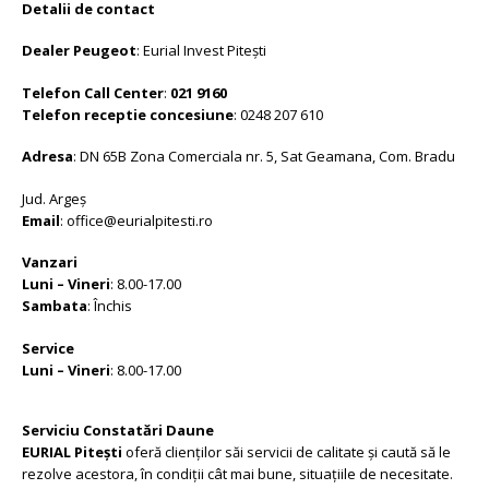
Detalii de contact
Dealer Peugeot
: Eurial Invest Piteşti
Telefon Call Center
:
021 9160
Telefon receptie concesiune
: 0248 207 610
Adresa
: DN 65B Zona Comerciala nr. 5, Sat Geamana, Com. Bradu
Jud. Argeş
Email
: office@eurialpitesti.ro
Vanzari
Luni – Vineri
: 8.00-17.00
Sambata
: Închis
Service
Luni – Vineri
: 8.00-17.00
Serviciu Constatări Daune
EURIAL Piteşti
oferă clienţilor săi servicii de calitate şi caută să le
rezolve acestora, în condiţii cât mai bune, situaţiile de necesitate.