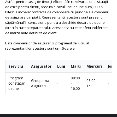
Astfel, pentru caştig de timp şi eficienţă în rezolvarea unei situaţii
de criză pentru clienţi, precum e cazul unei daune auto, EURIAL
Piteşti a încheiat contracte de colaborare cu principalele companii
de asigurare din piaţă. Reprezentanţii acestora sunt prezenţi
săptămânal în concesiune pentru a deschide dosare de daune
direct în curtea reparatorului. Acest serviciu este oferit indiferent
de marca auto deţinută de client.
Lista companiilor de asigurări şi programul de lucru al
reprezentanţilor acestora sunt următoarele:
Serviciu
Asigurator
Luni
Marţi
Miercuri
Joi
Program
08:00
Groupama
08:00 -
constatări
-
-
-
Asigurări
16:00
daune
16:00