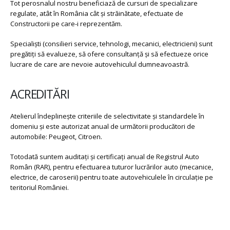
Tot perosnalul nostru beneficiază de cursuri de specializare
regulate, atât în România cât și străinătate, efectuate de
Constructorii pe care-i reprezentăm.
Specialiști (consilieri service, tehnologi, mecanici, electricieni) sunt
pregătiți să evalueze, să ofere consultanță și să efectueze orice
lucrare de care are nevoie autovehiculul dumneavoastră.
ACREDITĂRI
Atelierul îndeplinește criteriile de selectivitate și standardele în
domeniu și este autorizat anual de următorii producători de
automobile: Peugeot, Citroen.
Totodată suntem auditaţi şi certificați anual de Registrul Auto
Român (RAR), pentru efectuarea tuturor lucrărilor auto (mecanice,
electrice, de caroserii) pentru toate autovehiculele în circulație pe
teritoriul României.